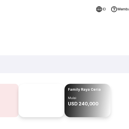
Memba
ID
Family Raya Ceria
Mulai
USD 240,000