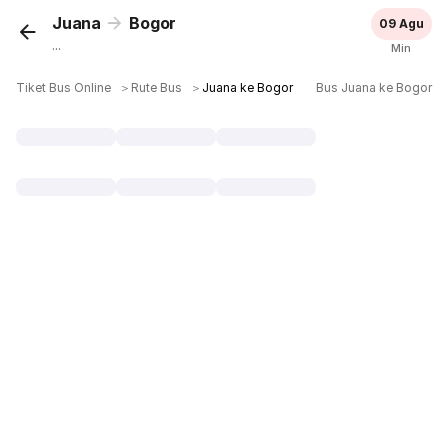
Juana
Bogor
09 Agu
...
Min
Tiket Bus Online
＞
Rute Bus
＞
Juana ke Bogor
Bus Juana ke Bogor