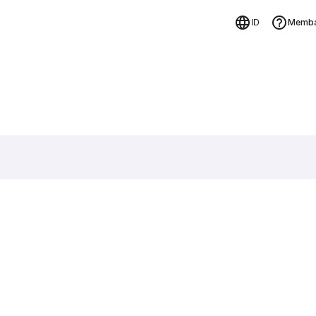
Memba
ID