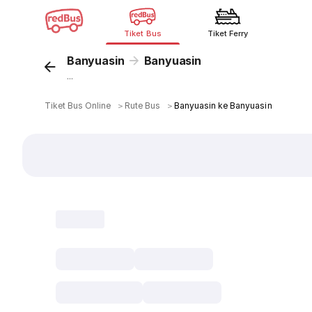
Tiket Bus
Tiket Ferry
Banyuasin
Banyuasin
...
Tiket Bus Online
＞
Rute Bus
＞
Banyuasin ke Banyuasin