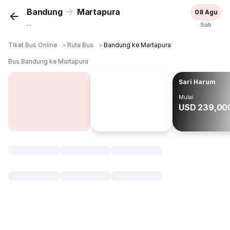
Bandung
Martapura
08 Agu
...
Sab
Tiket Bus Online
＞
Rute Bus
＞
Bandung ke Martapura
Bus Bandung ke Martapura
Sari Harum
Mulai
USD 239,00