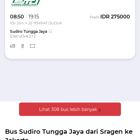
08:50
-
19:15
IDR
275000
From
10h 25m
22 TEMPAT DUDUK
Sudiro Tungga Jaya
Executive 2+2
Lihat 308 bus lebih banyak
Bus Sudiro Tungga Jaya dari Sragen ke