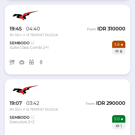
19:45
-
04:40
IDR
310000
From
8h 55m
13 TEMPAT DUDUK
SEMBODO
3.8
Suite Class Combi 2+1
8
19:07
-
03:42
IDR
290000
From
8h 35m
12 TEMPAT DUDUK
SEMBODO
5.0
Executive 2+2
1