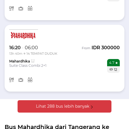
16:20
-
06:00
IDR
300000
From
13h 40m
14 TEMPAT DUDUK
Mahardhika
4.7
Suite Class Combi 2+1
12
Lihat 288 bus lebih banyak
Bus Mahardhika dari Tangerang ke