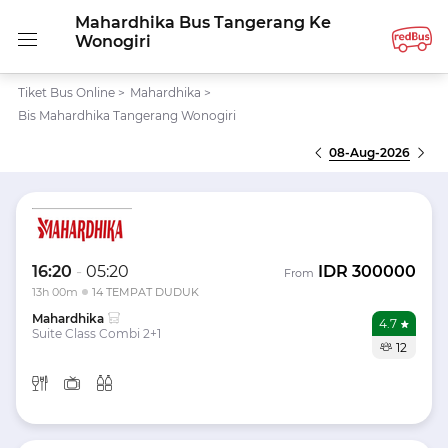
Mahardhika Bus Tangerang Ke
Wonogiri
Tiket Bus Online
>
Mahardhika
>
Bis Mahardhika Tangerang Wonogiri
08-Aug-2026
16:20
-
05:20
IDR
300000
From
13h 00m
14 TEMPAT DUDUK
Mahardhika
4.7
Suite Class Combi 2+1
12