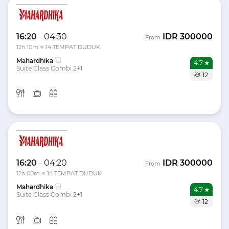
16:20
-
04:30
IDR
300000
From
12h 10m
14 TEMPAT DUDUK
Mahardhika
4.7
Suite Class Combi 2+1
12
16:20
-
04:20
IDR
300000
From
12h 00m
14 TEMPAT DUDUK
Mahardhika
4.7
Suite Class Combi 2+1
12