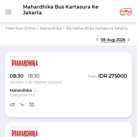
Mahardhika Bus Kartasura Ke
Jakarta
Tiket Bus Online
>
Mahardhika
>
Bis Mahardhika Kartasura Jakarta
08-Aug-2026
08:30
-
18:30
IDR
275000
From
10h 00m
20 TEMPAT DUDUK
Mahardhika
Executive 2+2