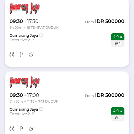
09:30
-
17:30
IDR
500000
From
8h 00m
16 TEMPAT DUDUK
Gumarang Jaya
4.0
Executive 2+2
1
09:30
-
17:00
IDR
500000
From
31h 30m
11 TEMPAT DUDUK
Gumarang Jaya
4.0
Executive 2+2
1