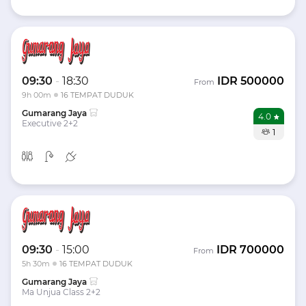
09:30
-
18:30
IDR
500000
From
9h 00m
16 TEMPAT DUDUK
Gumarang Jaya
4.0
Executive 2+2
1
09:30
-
15:00
IDR
700000
From
5h 30m
16 TEMPAT DUDUK
Gumarang Jaya
Ma Unjua Class 2+2