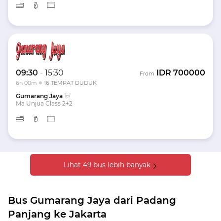
09:30
-
15:30
IDR
700000
From
6h 00m
16 TEMPAT DUDUK
Gumarang Jaya
Ma Unjua Class 2+2
Lihat 49 bus lebih banyak
Bus Gumarang Jaya dari Padang
Panjang ke Jakarta