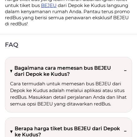
untuk tiket bus
BEJEU
dari Depok ke Kudus langsung
dalam kenyamanan rumah Anda. Pantau terus promo
redBus yang berisi semua penawaran eksklusif BEJEU
di redBus!
FAQ
Bagaimana cara memesan bus BEJEU
dari Depok ke Kudus?
Cara termudah untuk memesan bus BEJEU dari
Depok ke Kudus adalah melalui aplikasi atau situs
redBus. Masukkan detail perjalanan Anda dan lihat
semua opsi BEJEU yang ditawarkan redBus.
Berapa harga tiket bus BEJEU dari Depok
ke Kudus?