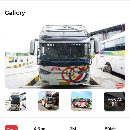
Gallery
View All
(12)
4.6 ★
2M
50M+