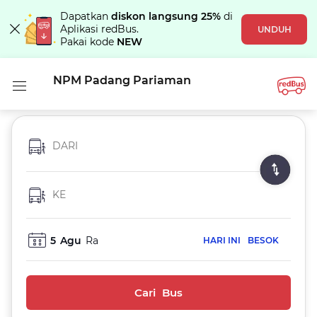
Dapatkan
diskon langsung 25%
di
Aplikasi redBus.
UNDUH
Pakai kode
NEW
NPM Padang Pariaman
DARI
KE
5
Agu
Ra
HARI INI
BESOK
Cari Bus