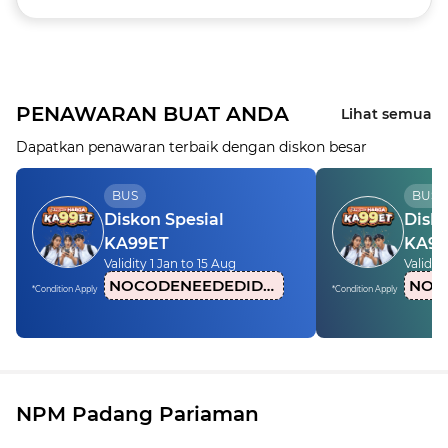
PENAWARAN BUAT ANDA
Lihat semua
Dapatkan penawaran terbaik dengan diskon besar
BUS
BUS
Diskon Spesial
Disko
KA99ET
KA99
Validity 1 Jan to 15 Aug
Validity
NOCODENEEDEDIDN1
*Condition Apply
*Condition Apply
NPM Padang Pariaman