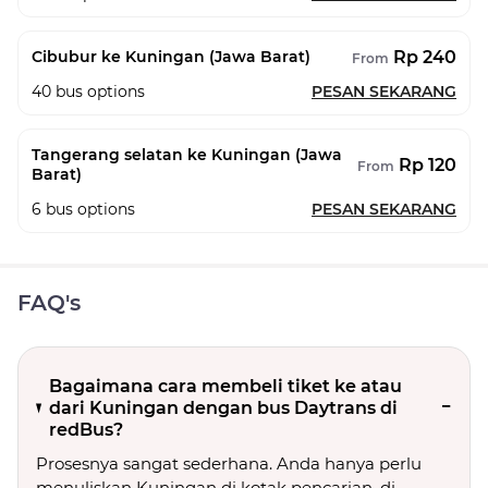
Rp 240
Cibubur ke Kuningan (Jawa Barat)
From
40
bus options
PESAN SEKARANG
Tangerang selatan ke Kuningan (Jawa
Rp 120
From
Barat)
6
bus options
PESAN SEKARANG
FAQ's
Bagaimana cara membeli tiket ke atau
dari Kuningan dengan bus Daytrans di
redBus?
Prosesnya sangat sederhana. Anda hanya perlu
menuliskan Kuningan di kotak pencarian, di