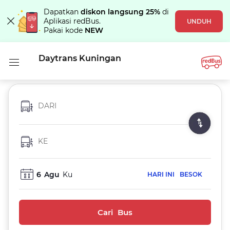
Dapatkan
diskon langsung 25%
di
Aplikasi redBus.
UNDUH
Pakai kode
NEW
Daytrans Kuningan
DARI
KE
6
Agu
Ku
HARI INI
BESOK
Cari Bus