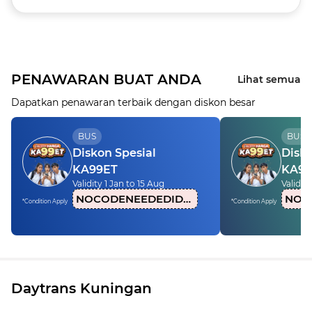
PENAWARAN BUAT ANDA
Lihat semua
Dapatkan penawaran terbaik dengan diskon besar
BUS
BUS
Diskon Spesial
Disko
KA99ET
KA99
Validity 1 Jan to 15 Aug
Validity
NOCODENEEDEDIDN1
*Condition Apply
*Condition Apply
Daytrans Kuningan