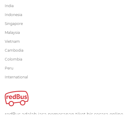
India
Indonesia
Singapore
Malaysia
Vietnam
Cambodia
Colombia
Peru
International
redBus adalah jasa pemesanan tiket bis secara online
terbesar di dunia. Telah dipercaya lebih dari 36 juta
pelanggan secara global. redBus menawarkan