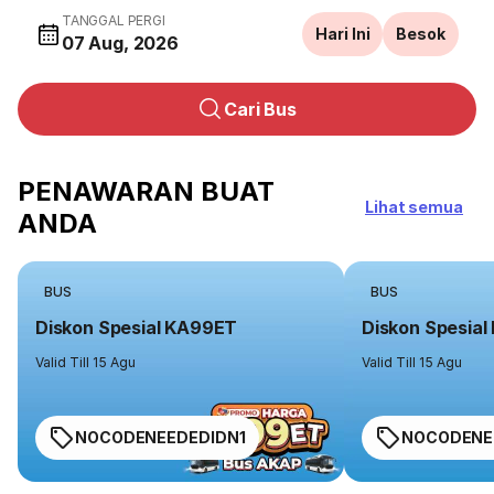
TANGGAL PERGI
Hari Ini
Besok
07 Aug, 2026
Cari Bus
PENAWARAN BUAT
Lihat semua
ANDA
BUS
BUS
Diskon Spesial KA99ET
Diskon Spesia
Valid Till 15 Agu
Valid Till 15 Agu
NOCODENEEDEDIDN1
NOCODENE