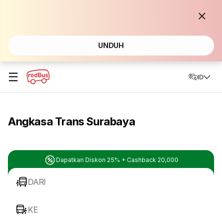
UNDUH
☰
ID
Angkasa Trans Surabaya
Dapatkan Diskon 25% + Cashback 20,000
DARI
KE