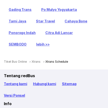
Gading Trans
Po Mulyo Yogyakarta
Tami Jaya
Star Travel
Cahaya Bone
Ponorogo Indah
Citra Adi Lancar
SEMBODO
lebih >>
Tiket Bus Online
Xtrans
Xtrans Schedule
Tentang redBus
Tentang kami
Hubungi kami
Sitemap
Versi Ponsel
Info