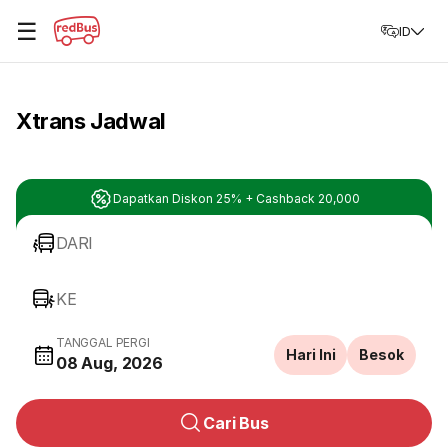
☰
ID
Xtrans Jadwal
Dapatkan Diskon 25% + Cashback 20,000
DARI
KE
TANGGAL PERGI
Hari Ini
Besok
08 Aug, 2026
Cari Bus