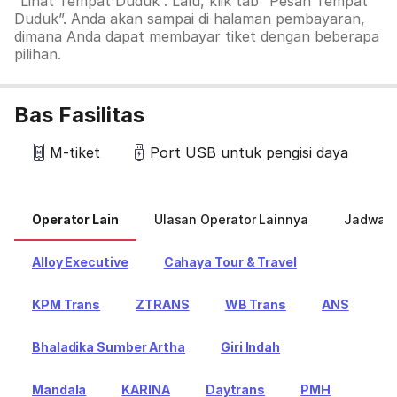
“Lihat Tempat Duduk”. Lalu, klik tab
“Pesan Tempat
Duduk”. Anda akan sampai di halaman pembayaran,
dimana Anda dapat membayar tiket dengan beberapa
pilihan.
Bas Fasilitas
M-tiket
Port USB untuk pengisi daya
Operator Lain
Ulasan Operator Lainnya
Jadwal 
Alloy Executive
Cahaya Tour & Travel
KPM Trans
ZTRANS
WB Trans
ANS
Bhaladika Sumber Artha
Giri Indah
Mandala
KARINA
Daytrans
PMH