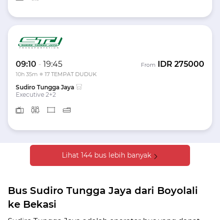
09:10
-
19:45
IDR
275000
From
10h 35m
17 TEMPAT DUDUK
Sudiro Tungga Jaya
Executive 2+2
Lihat 144 bus lebih banyak
Bus Sudiro Tungga Jaya dari Boyolali
ke Bekasi