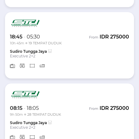
18:45
-
05:30
IDR
275000
From
10h 45m
19 TEMPAT DUDUK
Sudiro Tungga Jaya
Executive 2+2
08:15
-
18:05
IDR
275000
From
9h 50m
28 TEMPAT DUDUK
Sudiro Tungga Jaya
Executive 2+2