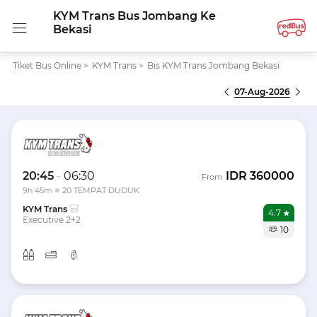
KYM Trans Bus Jombang Ke
Bekasi
Tiket Bus Online
>
KYM Trans
>
Bis KYM Trans Jombang Bekasi
07-Aug-2026
20:45
-
06:30
IDR
360000
From
9h 45m
20 TEMPAT DUDUK
KYM Trans
4.7
Executive 2+2
10