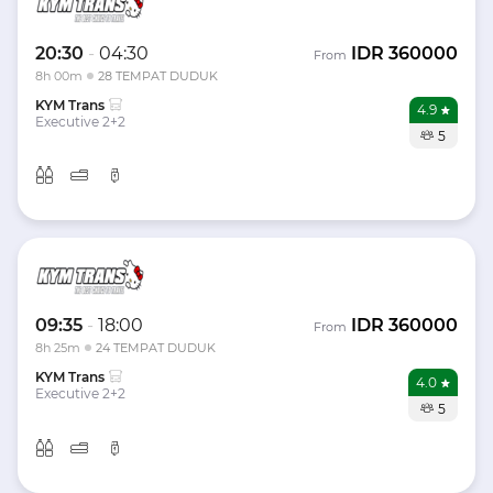
20:30
-
04:30
IDR
360000
From
8h 00m
28 TEMPAT DUDUK
KYM Trans
4.9
Executive 2+2
5
09:35
-
18:00
IDR
360000
From
8h 25m
24 TEMPAT DUDUK
KYM Trans
4.0
Executive 2+2
5