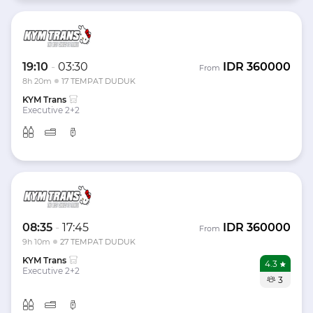
19:10
-
03:30
IDR
360000
From
8h 20m
17 TEMPAT DUDUK
KYM Trans
Executive 2+2
08:35
-
17:45
IDR
360000
From
9h 10m
27 TEMPAT DUDUK
KYM Trans
4.3
Executive 2+2
3