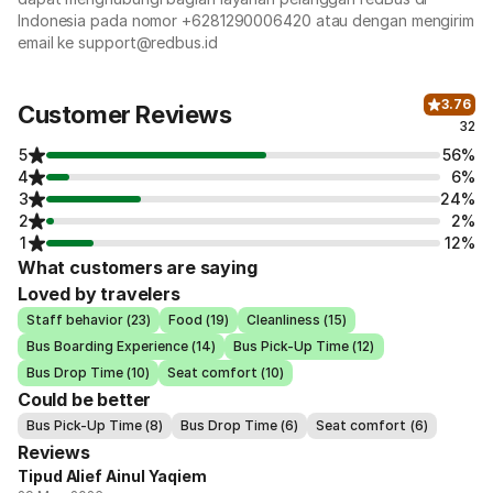
Indonesia pada nomor +6281290006420 atau dengan mengirim
email ke support@redbus.id
3.76
Customer Reviews
32
5
56%
4
6%
3
24%
2
2%
1
12%
What customers are saying
Loved by travelers
Staff behavior (23)
Food (19)
Cleanliness (15)
Bus Boarding Experience (14)
Bus Pick-Up Time (12)
Bus Drop Time (10)
Seat comfort (10)
Could be better
Bus Pick-Up Time (8)
Bus Drop Time (6)
Seat comfort (6)
Reviews
Tipud Alief Ainul Yaqiem