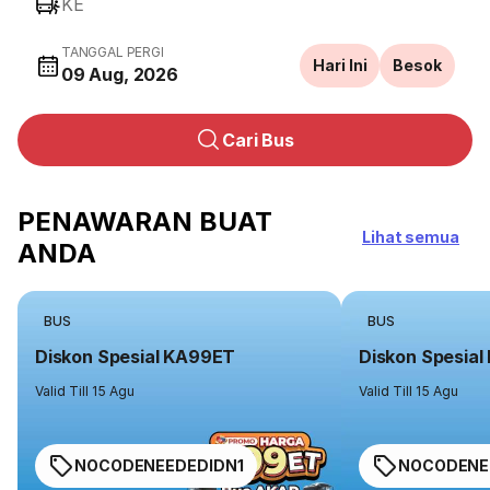
KE
TANGGAL PERGI
Hari Ini
Besok
09 Aug, 2026
Cari Bus
PENAWARAN BUAT
Lihat semua
ANDA
BUS
BUS
Diskon Spesial KA99ET
Diskon Spesia
Valid Till 15 Agu
Valid Till 15 Agu
NOCODENEEDEDIDN1
NOCODENE