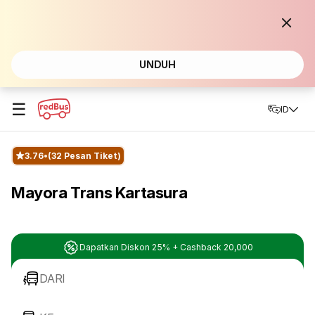
UNDUH
☰
ID
3.76
(32 Pesan Tiket)
Mayora Trans Kartasura
Dapatkan Diskon 25% + Cashback 20,000
DARI