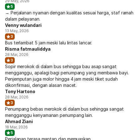
29 May, 2026
5
→ Perjalanan nyaman dengan kualitas sesuai harga, staf ramah
dalam pelayanan.
Venny wulandari
13 May, 2026
3
Bus terlambat 5 jam meski lalu lintas lancar.
Risma fatmauliddya
28 Mar, 2026
3
Sopir merokok di dalam bus sehingga bau asap sangat
mengganggu, apalagi bagi penumpang yang membawa bayi.
Penjemputan juga molor hingga 4 jam meski tiket sudah
dikonfirmasi, dengan alasan macet.
Tony Hartono
28 Mar, 2026
3
Penumpang bebas merokok di dalam bus sehingga sangat
mengganggu kenyamanan penumpang lain.
Ahmad Ziani
18 Mar, 2026
5
Perjalanan terasa mantap dan memuaskan.