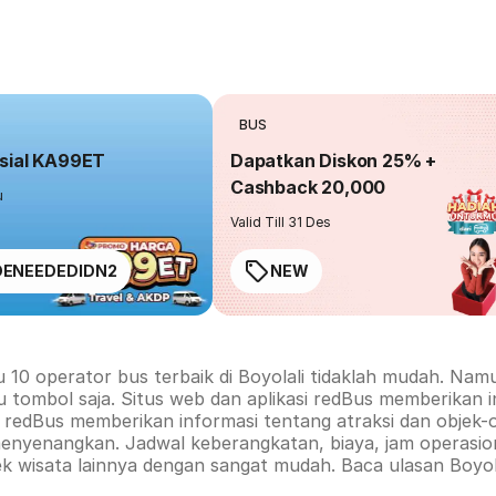
BUS
sial KA99ET
Dapatkan Diskon 25% +
Cashback 20,000
u
Valid Till 31 Des
ENEEDEDIDN2
NEW
u 10 operator bus terbaik di
Boyolali
tidaklah mudah. Namun
u tombol saja. Situs web dan aplikasi redBus memberikan 
rm redBus memberikan informasi tentang atraksi dan objek-
menyenangkan. Jadwal keberangkatan, biaya, jam operasion
ek wisata lainnya dengan sangat mudah. Baca ulasan
Boyol