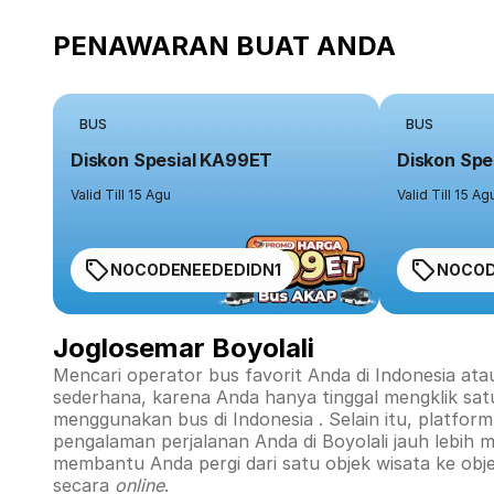
PENAWARAN BUAT ANDA
BUS
BUS
Diskon Spesial KA99ET
Diskon Spe
Valid Till 15 Agu
Valid Till 15 Ag
NOCODENEEDEDIDN1
NOCOD
Joglosemar Boyolali
Mencari operator bus favorit Anda di Indonesia ata
sederhana, karena Anda hanya tinggal mengklik sat
menggunakan bus di
Indonesia
. Selain itu, platfo
pengalaman perjalanan Anda di
Boyolali
jauh lebih 
membantu Anda pergi dari satu objek wisata ke obj
secara
online
.