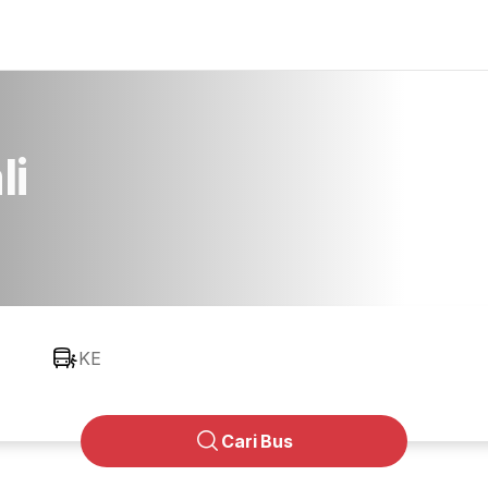
li
KE
Cari Bus