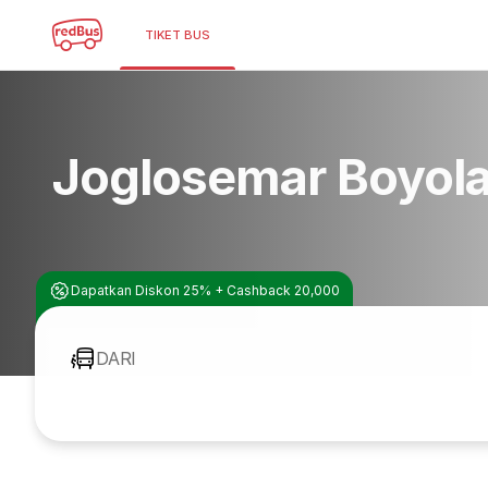
TIKET BUS
Joglosemar Boyola
Dapatkan Diskon 25% + Cashback 20,000
DARI