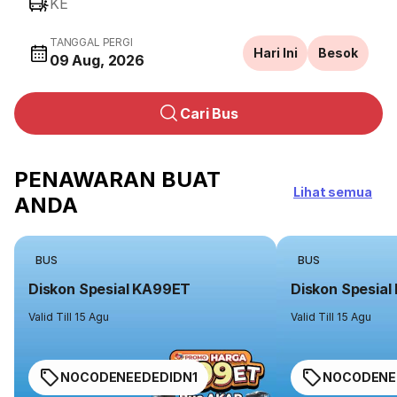
KE
TANGGAL PERGI
Hari Ini
Besok
09 Aug, 2026
Cari Bus
PENAWARAN BUAT
Lihat semua
ANDA
BUS
BUS
Diskon Spesial KA99ET
Diskon Spesia
Valid Till 15 Agu
Valid Till 15 Agu
NOCODENEEDEDIDN1
NOCODENE