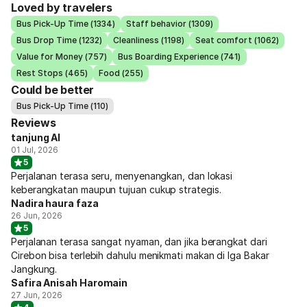
Loved by travelers
Bus Pick-Up Time (1334)
Staff behavior (1309)
Bus Drop Time (1232)
Cleanliness (1198)
Seat comfort (1062)
Value for Money (757)
Bus Boarding Experience (741)
Rest Stops (465)
Food (255)
Could be better
Bus Pick-Up Time (110)
Reviews
tanjung Al
01 Jul, 2026
5
Perjalanan terasa seru, menyenangkan, dan lokasi
keberangkatan maupun tujuan cukup strategis.
Nadira haura faza
26 Jun, 2026
5
Perjalanan terasa sangat nyaman, dan jika berangkat dari
Cirebon bisa terlebih dahulu menikmati makan di Iga Bakar
Jangkung.
Safira Anisah Haromain
27 Jun, 2026