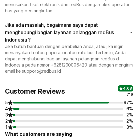
menukarkan tiket elektronik dari redBus dengan tiket operator
bus yang bersangkutan.
Jika ada masalah, bagaimana saya dapat
menghubungi bagian layanan pelanggan redBus
Indonesia ?
Jika butuh bantuan dengan pembelian Anda, atau jika ingin
menanyakan tentang operator atau rute bus tertentu, Anda
dapat menghubungi bagian layanan pelanggan redBus di
Indonesia pada nomor +6281290006420 atau dengan mengirim
email ke support@redbus.id
4.68
Customer Reviews
719
5
87%
4
6%
3
2%
2
2%
1
3%
What customers are saying