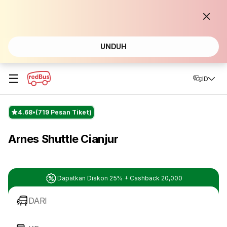
UNDUH
☰
ID
4.68
(719 Pesan Tiket)
Arnes Shuttle Cianjur
Dapatkan Diskon 25% + Cashback 20,000
DARI