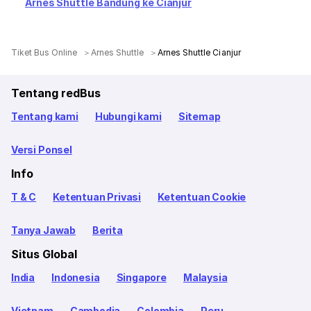
Arnes Shuttle Bandung ke Cianjur
Tiket Bus Online
Arnes Shuttle
Arnes Shuttle Cianjur
Tentang redBus
Tentang kami
Hubungi kami
Sitemap
Versi Ponsel
Info
T & C
Ketentuan Privasi
Ketentuan Cookie
Tanya Jawab
Berita
Situs Global
India
Indonesia
Singapore
Malaysia
Vietnam
Cambodia
Colombia
Peru