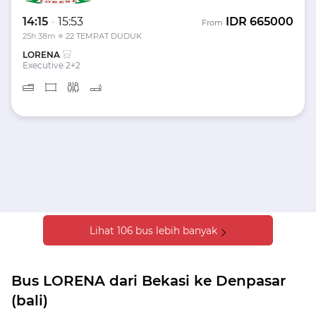
14:15
-
15:53
IDR
665000
From
25h 38m
22 TEMPAT DUDUK
LORENA
Executive 2+2
Lihat 106 bus lebih banyak
Bus LORENA dari Bekasi ke Denpasar
(bali)