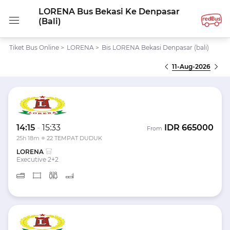
LORENA Bus Bekasi Ke Denpasar
(bali)
Tiket Bus Online
>
LORENA
>
Bis LORENA Bekasi Denpasar (bali)
11-Aug-2026
14:15
-
15:33
IDR
665000
From
25h 18m
22 TEMPAT DUDUK
LORENA
Executive 2+2