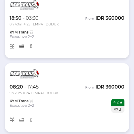
18:50
-
03:30
IDR
360000
From
8h 40m
25 TEMPAT DUDUK
KYM Trans
Executive 2+2
08:20
-
17:45
IDR
360000
From
9h 25m
24 TEMPAT DUDUK
KYM Trans
4.2
Executive 2+2
3