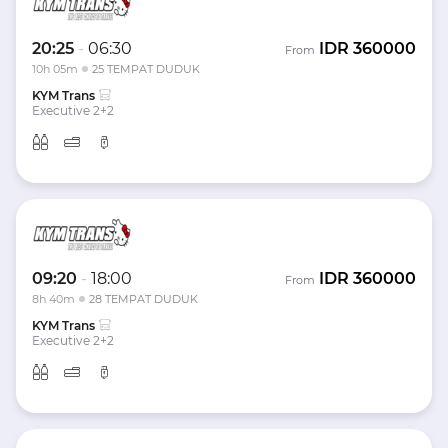
20:25
-
06:30
IDR
360000
From
10h 05m
25 TEMPAT DUDUK
KYM Trans
Executive 2+2
09:20
-
18:00
IDR
360000
From
8h 40m
28 TEMPAT DUDUK
KYM Trans
Executive 2+2