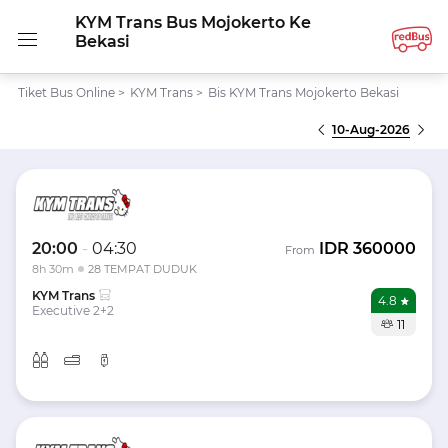
KYM Trans Bus Mojokerto Ke
Bekasi
Tiket Bus Online
>
KYM Trans
>
Bis KYM Trans Mojokerto Bekasi
10-Aug-2026
20:00
-
04:30
IDR
360000
From
8h 30m
28 TEMPAT DUDUK
KYM Trans
4.8
Executive 2+2
11