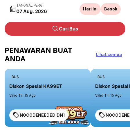
TANGGAL PERGI
Hari Ini
Besok
07 Aug, 2026
Cari Bus
PENAWARAN BUAT
Lihat semua
ANDA
BUS
BUS
Diskon Spesial KA99ET
Diskon Spesia
Valid Till 15 Agu
Valid Till 15 Agu
NOCODENEEDEDIDN1
NOCODENE