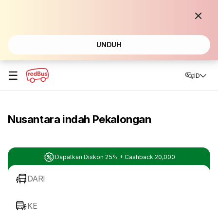
UNDUH
☰
ID
Nusantara indah Pekalongan
Dapatkan Diskon 25% + Cashback 20,000
DARI
KE