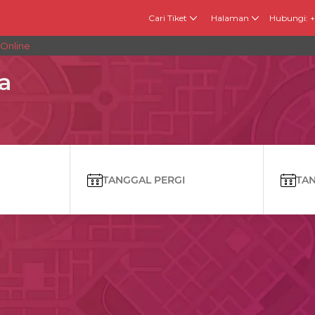
Cari Tiket
Halaman
Hubungi: 
 Online
a
TANGGAL PERGI
TANG