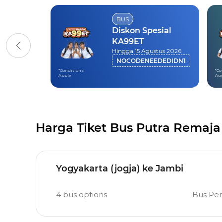
BUS
Diskon Spesial
KA99ET
Hingga 15 Agustus 2026
NOCODENEEDEDIDN1
*Conditions
*Co
Apply
Ap
Harga Tiket Bus Putra Remaja
Yogyakarta (jogja) ke Jambi
4
bus options
Bus Pe