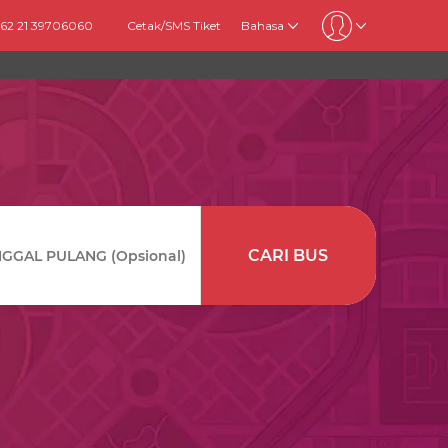
+62 21 39706060
Cetak/SMS Tiket
Bahasa
CARI BUS
GAL PULANG