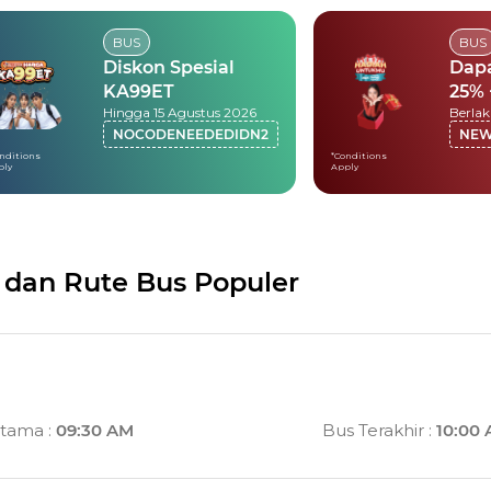
BUS
BUS
Diskon Spesial
Dap
KA99ET
25% 
Hingga 15 Agustus 2026
20,
NOCODENEEDEDIDN2
NE
nditions
*Conditions
ply
Apply
 dan Rute Bus Populer
rtama
:
09:30 AM
Bus Terakhir
:
10:00