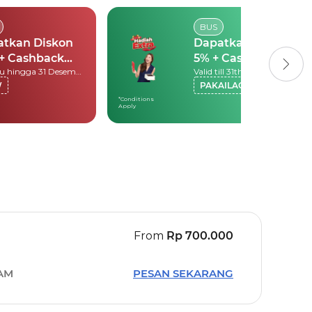
BUS
atkan Diskon
Dapatkan Diskon
+ Cashback
5% + Cashback
Berlaku hingga 31 Desember 2026
Valid till 31th December 2026
000
10.000
W
PAKAILAGI
*Conditions
Apply
From
Rp 700.000
 AM
PESAN SEKARANG