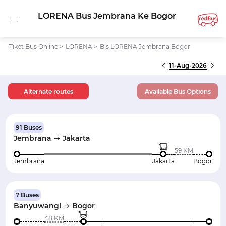
LORENA Bus Jembrana Ke Bogor
Tiket Bus Online
>
LORENA
>
Bis LORENA Jembrana Bogor
11-Aug-2026
Alternate routes
Available Bus Options
91 Buses
Jembrana
Jakarta
59 KM
Jembrana
Jakarta
Bogor
7 Buses
Banyuwangi
Bogor
48 KM