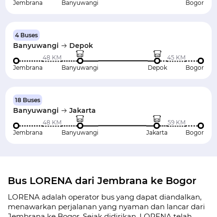
Jembrana
Banyuwangi
Bogor
4 Buses
Banyuwangi
Depok
48 KM
45 KM
Jembrana
Banyuwangi
Depok
Bogor
18 Buses
Banyuwangi
Jakarta
48 KM
59 KM
Jembrana
Banyuwangi
Jakarta
Bogor
Bus LORENA dari Jembrana ke Bogor
LORENA adalah operator bus yang dapat diandalkan,
menawarkan perjalanan yang nyaman dan lancar dari
Jembrana ke Bogor. Sejak didirikan, LORENA telah