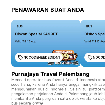
PENAWARAN BUAT ANDA
BUS
BUS
Diskon Spesial KA99ET
Diskon Spe
Valid Till 15 Agu
Valid Till 15 Ag
NOCODENEEDEDIDN1
NOCOD
Purnajaya Travel Palembang
Mencari operator bus favorit Anda di Indonesia ata
sederhana, karena Anda hanya tinggal mengklik sat
menggunakan bus di
Indonesia
. Selain itu, platfo
pengalaman perjalanan Anda di
Palembang
jauh leb
membantu Anda pergi dari satu objek wisata ke obj
bus secara
online
.