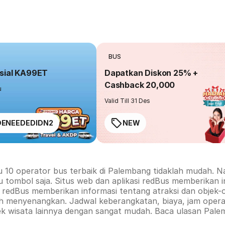
BUS
sial KA99ET
Dapatkan Diskon 25% +
Cashback 20,000
u
Valid Till 31 Des
ENEEDEDIDN2
NEW
u 10 operator bus terbaik di
Palembang
tidaklah mudah. Na
u tombol saja. Situs web dan aplikasi redBus memberikan 
rm redBus memberikan informasi tentang atraksi dan objek-
ih menyenangkan. Jadwal keberangkatan, biaya, jam operas
ek wisata lainnya dengan sangat mudah. Baca ulasan
Pale