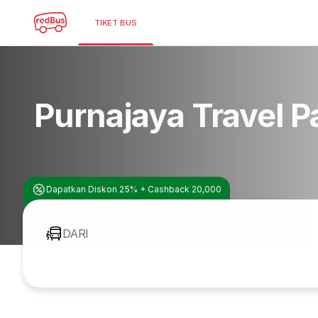
TIKET BUS
Purnajaya Travel 
Dapatkan Diskon 25% + Cashback 20,000
DARI