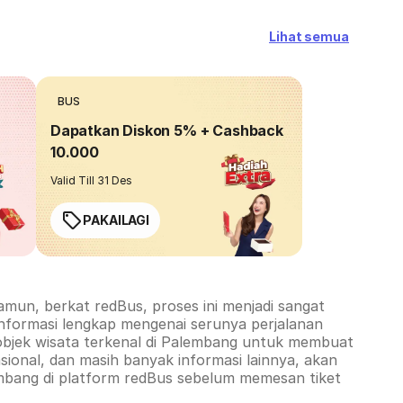
Lihat semua
BUS
Dapatkan Diskon 5% + Cashback
10.000
Valid Till 31 Des
PAKAILAGI
mun, berkat redBus, proses ini menjadi sangat
informasi lengkap mengenai serunya perjalanan
objek wisata terkenal di
Palembang
untuk membuat
ional, dan masih banyak informasi lainnya, akan
mbang
di platform redBus sebelum memesan tiket