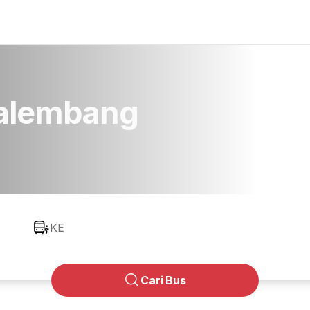
Palembang
KE
Cari Bus