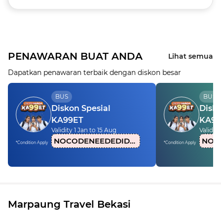
PENAWARAN BUAT ANDA
Lihat semua
Dapatkan penawaran terbaik dengan diskon besar
BUS
BUS
Diskon Spesial
Disko
KA99ET
KA99
Validity 1 Jan to 15 Aug
Validity
NOCODENEEDEDIDN1
*Condition Apply
*Condition Apply
Marpaung Travel Bekasi