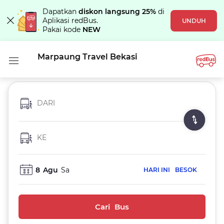
Dapatkan
diskon langsung 25%
di
Aplikasi redBus.
UNDUH
Pakai kode
NEW
Marpaung Travel Bekasi
DARI
KE
8
Agu
Sa
HARI INI
BESOK
Cari Bus