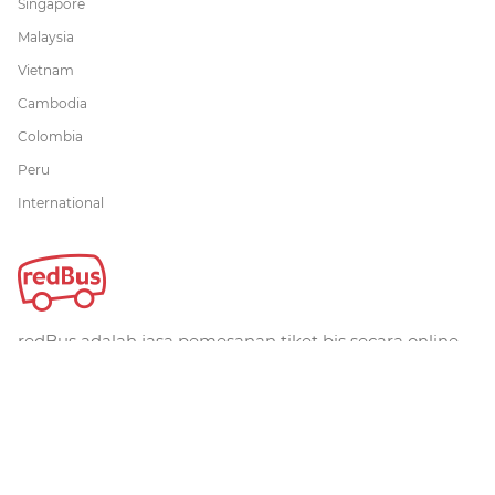
Singapore
Malaysia
Vietnam
Cambodia
Colombia
Peru
International
redBus adalah jasa pemesanan tiket bis secara online
terbesar di dunia. Telah dipercaya lebih dari 36 juta
pelanggan secara global. redBus menawarkan
pemesanan tiket bis melalui website, iOS dan aplikasi
android untuk rute-rute utama di Singapura, Malaysia,
dan Indonesia.