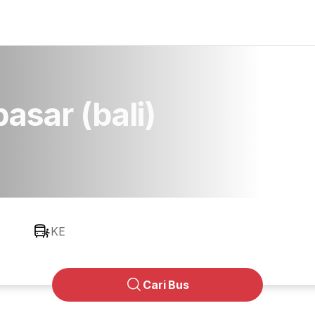
sar (bali)
KE
Cari Bus