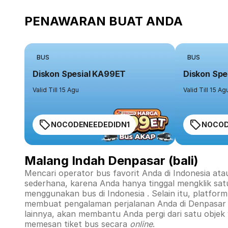
PENAWARAN BUAT ANDA
BUS
BUS
Diskon Spesial KA99ET
Diskon Spe
Valid Till 15 Agu
Valid Till 15 Ag
NOCODENEEDEDIDN1
NOCOD
Malang Indah Denpasar (bali)
Mencari operator bus favorit Anda di Indonesia ata
sederhana, karena Anda hanya tinggal mengklik sat
menggunakan bus di
Indonesia
. Selain itu, platfo
membuat pengalaman perjalanan Anda di
Denpasar (
lainnya, akan membantu Anda pergi dari satu objek
memesan tiket bus secara
online
.