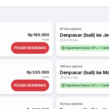
87
bus options
Denpasar (bali) ke J
Rp 190.000
From
3 Hr 13 Min
PESAN SEKARANG
Dapatkan Diskon 25% + Cash
198
bus options
Denpasar (bali) ke M
Rp 530.000
From
13 Hr 0 Min
PESAN SEKARANG
Dapatkan Diskon 25% + Cash
103
bus options