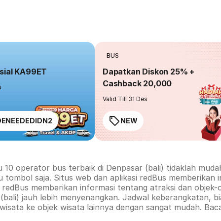
BUS
sial KA99ET
Dapatkan Diskon 25% +
Cashback 20,000
u
Valid Till 31 Des
ENEEDEDIDN2
NEW
u 10 operator bus terbaik di
Denpasar (bali)
tidaklah mudah
u tombol saja. Situs web dan aplikasi redBus memberikan 
rm redBus memberikan informasi tentang atraksi dan objek-
bali)
jauh lebih menyenangkan. Jadwal keberangkatan, bia
 wisata ke objek wisata lainnya dengan sangat mudah. Bac