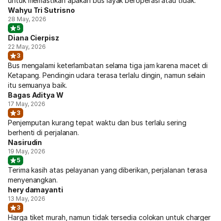
untuk memastikan apakah bus layak beroperasi atau tidak.
Wahyu Tri Sutrisno
28 May, 2026
5
Diana Cierpisz
22 May, 2026
3
Bus mengalami keterlambatan selama tiga jam karena macet di
Ketapang. Pendingin udara terasa terlalu dingin, namun selain
itu semuanya baik.
Bagas Aditya W
17 May, 2026
3
Penjemputan kurang tepat waktu dan bus terlalu sering
berhenti di perjalanan.
Nasirudin
19 May, 2026
5
Terima kasih atas pelayanan yang diberikan, perjalanan terasa
menyenangkan.
hery damayanti
13 May, 2026
3
Harga tiket murah, namun tidak tersedia colokan untuk charger