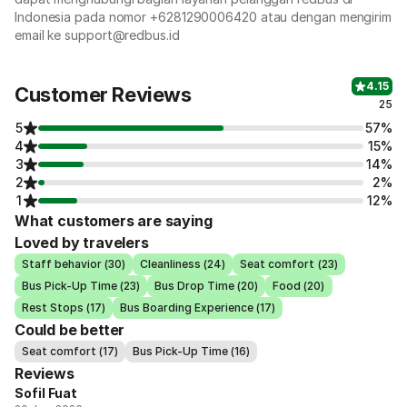
Indonesia pada nomor +6281290006420 atau dengan mengirim
email ke support@redbus.id
4.15
Customer Reviews
25
5
57%
4
15%
3
14%
2
2%
1
12%
What customers are saying
Loved by travelers
Staff behavior (30)
Cleanliness (24)
Seat comfort (23)
Bus Pick-Up Time (23)
Bus Drop Time (20)
Food (20)
Rest Stops (17)
Bus Boarding Experience (17)
Could be better
Seat comfort (17)
Bus Pick-Up Time (16)
Reviews
Sofil Fuat