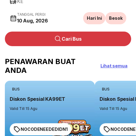
KE
TANGGAL PERGI
Hari Ini
Besok
10 Aug, 2026
Cari Bus
PENAWARAN BUAT
Lihat semua
ANDA
BUS
BUS
Diskon Spesial KA99ET
Diskon Spesia
Valid Till 15 Agu
Valid Till 15 Agu
NOCODENEEDEDIDN1
NOCODENE