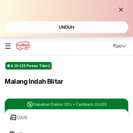
UNDUH
☰
ID
4.15
(25 Pesan Tiket)
Malang Indah Blitar
Dapatkan Diskon 25% + Cashback 20,000
DARI