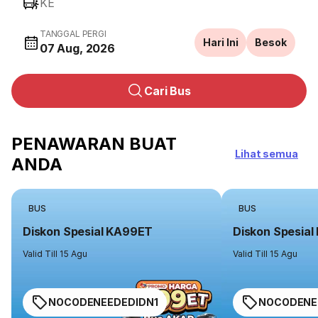
KE
TANGGAL PERGI
Hari Ini
Besok
07 Aug, 2026
Cari Bus
PENAWARAN BUAT
Lihat semua
ANDA
BUS
BUS
Diskon Spesial KA99ET
Diskon Spesia
Valid Till 15 Agu
Valid Till 15 Agu
NOCODENEEDEDIDN1
NOCODENE