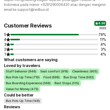
Indonesia pada nomor +6281290006420 atau dengan mengirim
email ke support@redbus.id
4.56
Customer Reviews
3333
5
78%
4
11%
3
4%
2
3%
1
4%
What customers are saying
Loved by travelers
Staff behavior (946)
Seat comfort (919)
Cleanliness (905)
Bus Pick-Up Time (710)
Food (698)
Bus Drop Time (682)
Bus Boarding Experience (566)
Rest Stops (515)
Value for Money (473)
Could be better
Bus Pick-Up Time (148)
Reviews