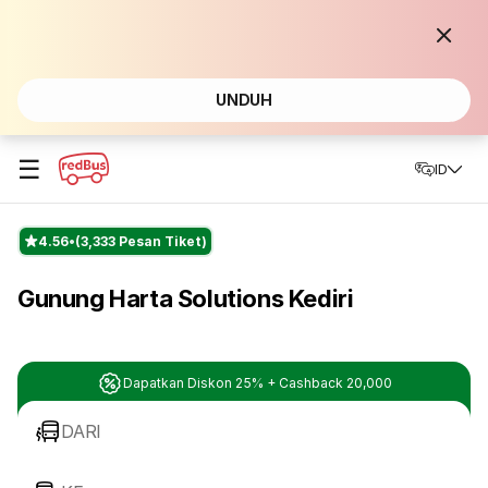
UNDUH
☰
ID
4.56
(3,333 Pesan Tiket)
Gunung Harta Solutions Kediri
Dapatkan Diskon 25% + Cashback 20,000
DARI