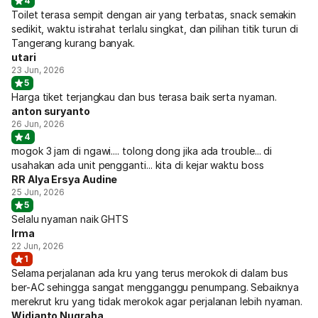
4
Toilet terasa sempit dengan air yang terbatas, snack semakin
sedikit, waktu istirahat terlalu singkat, dan pilihan titik turun di
Tangerang kurang banyak.
utari
23 Jun, 2026
5
Harga tiket terjangkau dan bus terasa baik serta nyaman.
anton suryanto
26 Jun, 2026
4
mogok 3 jam di ngawi.... tolong dong jika ada trouble... di
usahakan ada unit pengganti... kita di kejar waktu boss
RR Alya Ersya Audine
25 Jun, 2026
5
Selalu nyaman naik GHTS
Irma
22 Jun, 2026
1
Selama perjalanan ada kru yang terus merokok di dalam bus
ber-AC sehingga sangat mengganggu penumpang. Sebaiknya
merekrut kru yang tidak merokok agar perjalanan lebih nyaman.
Widianto Nugraha