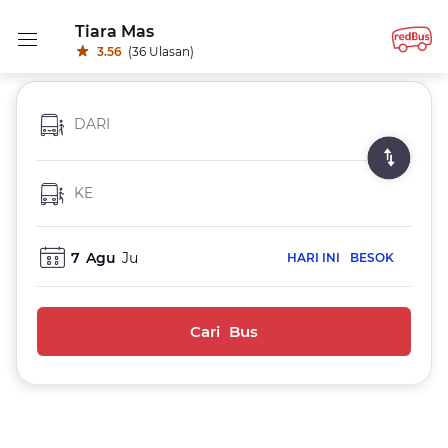
Tiara Mas
3.56
(36 Ulasan)
DARI
KE
7
Agu
Ju
HARI INI
BESOK
Cari Bus