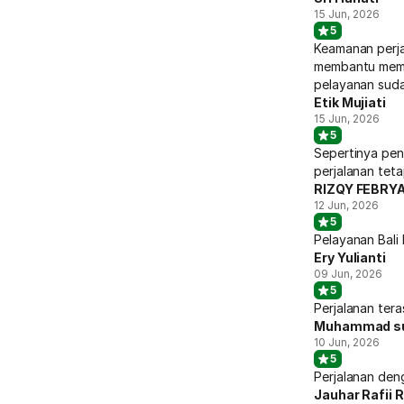
15 Jun, 2026
5
Keamanan perja
membantu memb
pelayanan sud
Etik Mujiati
15 Jun, 2026
5
Sepertinya pe
perjalanan teta
RIZQY FEBRY
12 Jun, 2026
5
Pelayanan Bali
Ery Yulianti
09 Jun, 2026
5
Perjalanan ter
Muhammad su
10 Jun, 2026
5
Perjalanan den
Jauhar Rafii