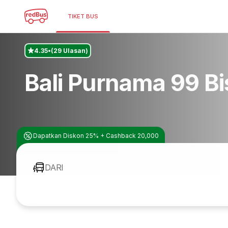
TIKET BUS
4.35
(29 Ulasan)
Bali Purnama 99 Bi
Dapatkan Diskon 25% + Cashback 20,000
DARI