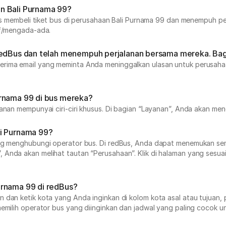
n Bali Purnama 99?
arus membeli tiket bus di perusahaan Bali Purnama 99 dan menempuh p
if/mengada-ada.
 redBus dan telah menempuh perjalanan bersama mereka. Ba
erima email yang meminta Anda meninggalkan ulasan untuk perusahaa
urnama 99 di bus mereka?
anan mempunyai ciri-ciri khusus. Di bagian “Layanan”, Anda akan men
li Purnama 99?
sung menghubungi operator bus. Di redBus, Anda dapat menemukan se
, Anda akan melihat tautan “Perusahaan”. Klik di halaman yang ses
urnama 99 di redBus?
an ketik kota yang Anda inginkan di kolom kota asal atau tujuan, pil
emilih operator bus yang diinginkan dan jadwal yang paling cocok un