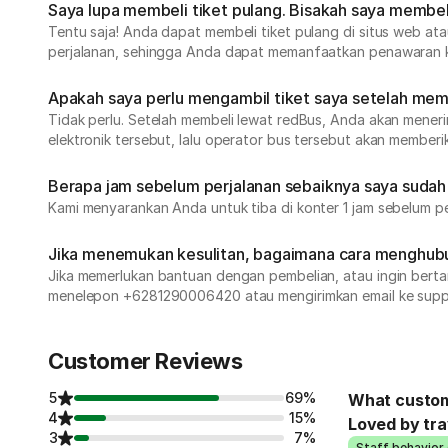
Saya lupa membeli tiket pulang. Bisakah saya membe
Tentu saja! Anda dapat membeli tiket pulang di situs web at
perjalanan, sehingga Anda dapat memanfaatkan penawaran k
Apakah saya perlu mengambil tiket saya setelah memb
Tidak perlu. Setelah membeli lewat redBus, Anda akan menerima
elektronik tersebut, lalu operator bus tersebut akan memberi
Berapa jam sebelum perjalanan sebaiknya saya sudah t
Kami menyarankan Anda untuk tiba di konter 1 jam sebelum pe
Jika menemukan kesulitan, bagaimana cara menghubu
Jika memerlukan bantuan dengan pembelian, atau ingin bert
menelepon +6281290006420 atau mengirimkan email ke sup
Customer Reviews
5
69%
What custom
4
15%
Loved by tra
3
7%
Staff behavior 