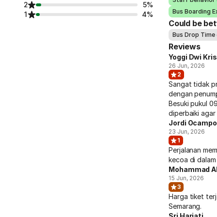
2
5%
Bus Boarding E
1
4%
Could be bet
Bus Drop Time 
Reviews
Yoggi Dwi Kri
26 Jun, 2026
2
Sangat tidak p
dengan penumpa
Besuki pukul 0
diperbaiki agar
Jordi Ocamp
23 Jun, 2026
1
Perjalanan mema
kecoa di dalam
Mohammad Al
15 Jun, 2026
3
Harga tiket ter
Semarang.
Sri Hariati