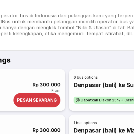
 operator bus di Indonesia dari pelanggan kami yang terper
 redBus untuk membantu pelanggan memilih operator bus y
hanya dengan mengklik tombol “Nilai & Ulasan” di tab Bal
perti kelengkapan, etika mengemudi, tempat istirahat, dll
ngs
6
bus options
Denpasar (bali) ke S
Rp 300.000
From
PESAN SEKARANG
Dapatkan Diskon 25% + Cash
1
bus options
Denpasar (bali) ke M
Rp 300.000