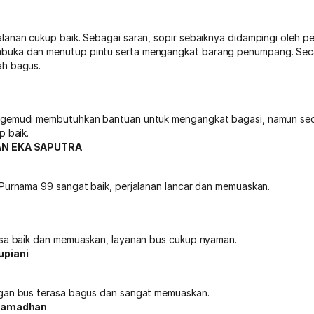
lanan cukup baik. Sebagai saran, sopir sebaiknya didampingi oleh 
uka dan menutup pintu serta mengangkat barang penumpang. Seca
ah bagus.
ngemudi membutuhkan bantuan untuk mengangkat bagasi, namun sec
p baik.
AN EKA SAPUTRA
 Purnama 99 sangat baik, perjalanan lancar dan memuaskan.
asa baik dan memuaskan, layanan bus cukup nyaman.
piani
gan bus terasa bagus dan sangat memuaskan.
 Ramadhan