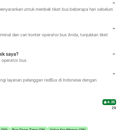
 menyarankan untuk membeli tiket bus beberapa hari sebelum
erminal dan cari konter operator bus Anda, tunjukkan tiket
nik saya?
 operator bus.
ngi layanan pelanggan redBus di Indonesia dengan
4.35
29
 (30)
Bus Drop Time (26)
Value for Money (26)