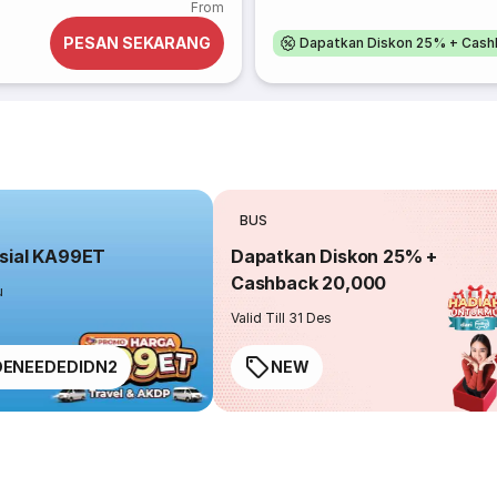
From
PESAN SEKARANG
Dapatkan Diskon 25% + Cash
BUS
sial KA99ET
Dapatkan Diskon 25% +
Cashback 20,000
u
Valid Till 31 Des
ENEEDEDIDN2
NEW