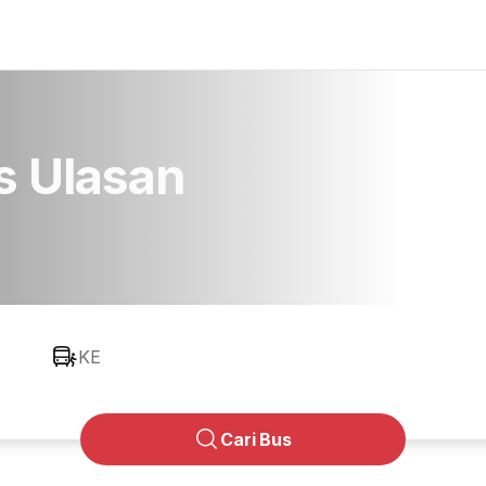
s Ulasan
KE
Cari Bus