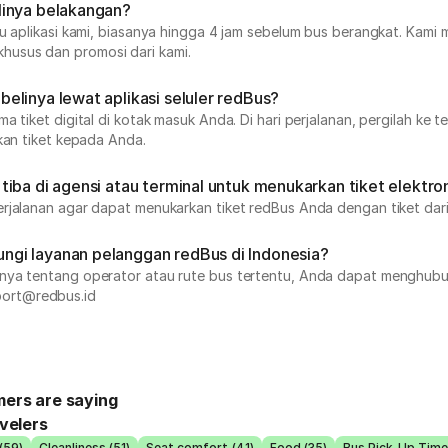
linya belakangan?
au aplikasi kami, biasanya hingga 4 jam sebelum bus berangkat. Kami
husus dan promosi dari kami.
elinya lewat aplikasi seluler redBus?
 tiket digital di kotak masuk Anda. Di hari perjalanan, pergilah ke t
kan tiket kepada Anda.
iba di agensi atau terminal untuk menukarkan tiket elektro
rjalanan agar dapat menukarkan tiket redBus Anda dengan tiket dari
ngi layanan pelanggan redBus di Indonesia?
anya tentang operator atau rute bus tertentu, Anda dapat menghubu
port@redbus.id
ers are saying
velers
(59)
Cleanliness (51)
Seat comfort (41)
Food (35)
Bus Pick-Up Time