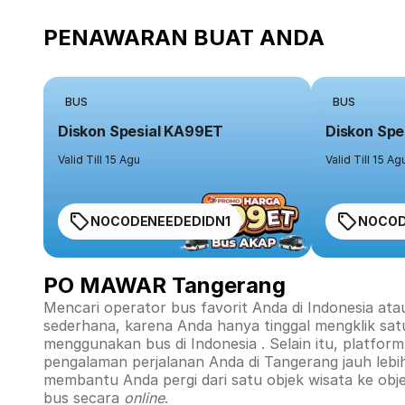
PENAWARAN BUAT ANDA
BUS
BUS
Diskon Spesial KA99ET
Diskon Spe
Valid Till 15 Agu
Valid Till 15 Ag
NOCODENEEDEDIDN1
NOCOD
PO MAWAR Tangerang
Mencari operator bus favorit Anda di Indonesia ata
sederhana, karena Anda hanya tinggal mengklik sat
menggunakan bus di
Indonesia
. Selain itu, platfo
pengalaman perjalanan Anda di
Tangerang
jauh lebi
membantu Anda pergi dari satu objek wisata ke obj
bus secara
online
.