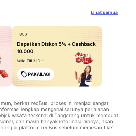
Lihat semua
BUS
Dapatkan Diskon 5% + Cashback
10.000
Valid Till 31 Des
PAKAILAGI
mun, berkat redBus, proses ini menjadi sangat
informasi lengkap mengenai serunya perjalanan
objek wisata terkenal di
Tangerang
untuk membuat
ional, dan masih banyak informasi lainnya, akan
erang
di platform redBus sebelum memesan tiket