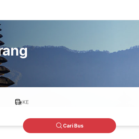
rang
KE
Cari Bus