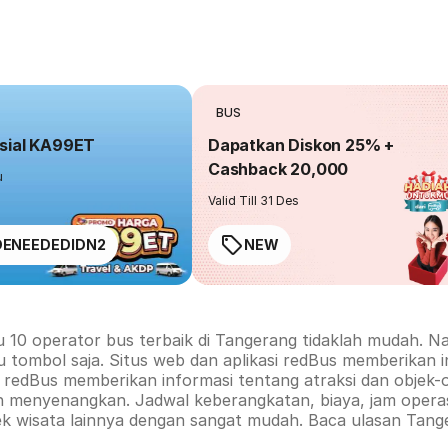
BUS
sial KA99ET
Dapatkan Diskon 25% +
Cashback 20,000
u
Valid Till 31 Des
ENEEDEDIDN2
NEW
u 10 operator bus terbaik di
Tangerang
tidaklah mudah. Na
u tombol saja. Situs web dan aplikasi redBus memberikan 
rm redBus memberikan informasi tentang atraksi dan objek-
h menyenangkan. Jadwal keberangkatan, biaya, jam operas
ek wisata lainnya dengan sangat mudah. Baca ulasan
Tang