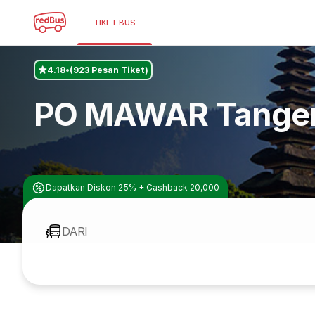
TIKET BUS
4.18
(923 Pesan Tiket)
PO MAWAR Tange
Dapatkan Diskon 25% + Cashback 20,000
DARI