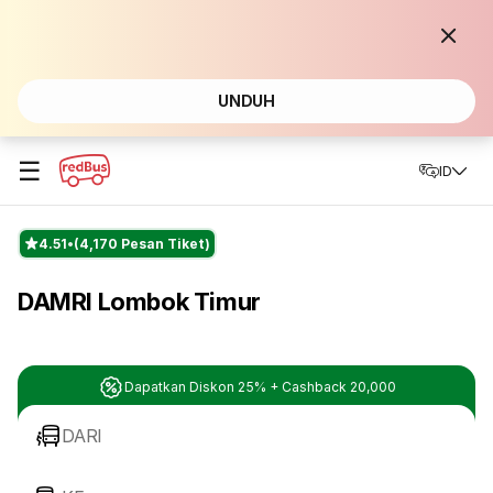
UNDUH
☰
ID
4.51
(4,170 Pesan Tiket)
DAMRI Lombok Timur
Dapatkan Diskon 25% + Cashback 20,000
DARI