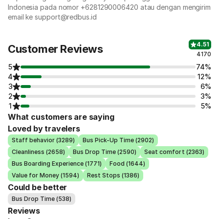
Indonesia pada nomor +6281290006420 atau dengan mengirim
email ke support@redbus.id
4.51
Customer Reviews
4170
5
74%
4
12%
3
6%
2
3%
1
5%
What customers are saying
Loved by travelers
Staff behavior (3289)
Bus Pick-Up Time (2902)
Cleanliness (2658)
Bus Drop Time (2590)
Seat comfort (2363)
Bus Boarding Experience (1771)
Food (1644)
Value for Money (1594)
Rest Stops (1386)
Could be better
Bus Drop Time (538)
Reviews