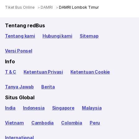
Tiket Bus Online
DAMRI
DAMRI Lombok Timur
Tentang redBus
Tentang kami
Hubungi kami
Sitemap
Versi Ponsel
Info
T & C
Ketentuan Privasi
Ketentuan Cookie
Tanya Jawab
Berita
Situs Global
India
Indonesia
Singapore
Malaysia
Vietnam
Cambodia
Colombia
Peru
International