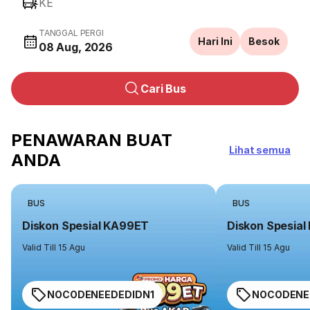
KE
TANGGAL PERGI
Hari Ini
Besok
08 Aug, 2026
Cari Bus
PENAWARAN BUAT
Lihat semua
ANDA
BUS
BUS
Diskon Spesial KA99ET
Diskon Spesia
Valid Till 15 Agu
Valid Till 15 Agu
NOCODENEEDEDIDN1
NOCODENE