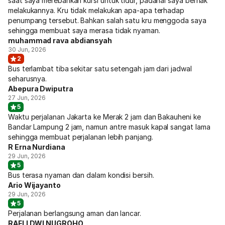
saat saya merebahkan kursi untuk tidur, padahal saya berhak
melakukannya. Kru tidak melakukan apa-apa terhadap
penumpang tersebut. Bahkan salah satu kru menggoda saya
sehingga membuat saya merasa tidak nyaman.
muhammad rava abdiansyah
30 Jun, 2026
2
Bus terlambat tiba sekitar satu setengah jam dari jadwal
seharusnya.
Abepura Dwiputra
27 Jun, 2026
5
Waktu perjalanan Jakarta ke Merak 2 jam dan Bakauheni ke
Bandar Lampung 2 jam, namun antre masuk kapal sangat lama
sehingga membuat perjalanan lebih panjang.
R Erna Nurdiana
29 Jun, 2026
5
Bus terasa nyaman dan dalam kondisi bersih.
Ario Wijayanto
29 Jun, 2026
5
Perjalanan berlangsung aman dan lancar.
RAFLI DWI NUGROHO