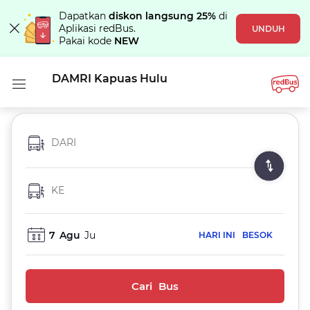
Dapatkan
diskon langsung 25%
di
Aplikasi redBus.
UNDUH
Pakai kode
NEW
DAMRI Kapuas Hulu
DARI
KE
7
Agu
Ju
HARI INI
BESOK
Cari Bus