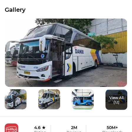
Gallery
View All
(12)
4.6 ★
2M
50M+