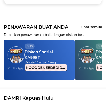
PENAWARAN BUAT ANDA
Lihat semua
Dapatkan penawaran terbaik dengan diskon besar
BUS
BUS
Diskon Spesial
Disko
KA99ET
KA99
Validity 1 Jan to 15 Aug
Validity
NOCODENEEDEDIDN1
*Condition Apply
*Condition Apply
DAMRI Kapuas Hulu