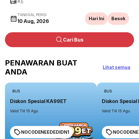
KE
TANGGAL PERGI
Hari Ini
Besok
10 Aug, 2026
Cari Bus
PENAWARAN BUAT
Lihat semua
ANDA
BUS
BUS
Diskon Spesial KA99ET
Diskon Spesia
Valid Till 15 Agu
Valid Till 15 Agu
NOCODENEEDEDIDN1
NOCODENE