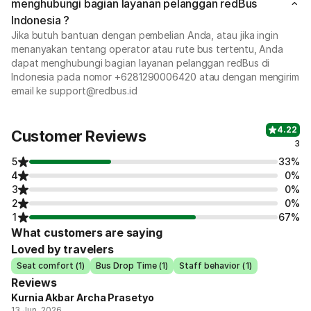
menghubungi bagian layanan pelanggan redBus
Indonesia ?
Jika butuh bantuan dengan pembelian Anda, atau jika ingin
menanyakan tentang operator atau rute bus tertentu, Anda
dapat menghubungi bagian layanan pelanggan redBus di
Indonesia pada nomor +6281290006420 atau dengan mengirim
email ke support@redbus.id
4.22
Customer Reviews
3
5
33%
4
0%
3
0%
2
0%
1
67%
What customers are saying
Loved by travelers
Seat comfort (1)
Bus Drop Time (1)
Staff behavior (1)
Reviews
Kurnia Akbar Archa Prasetyo
13 Jun, 2026