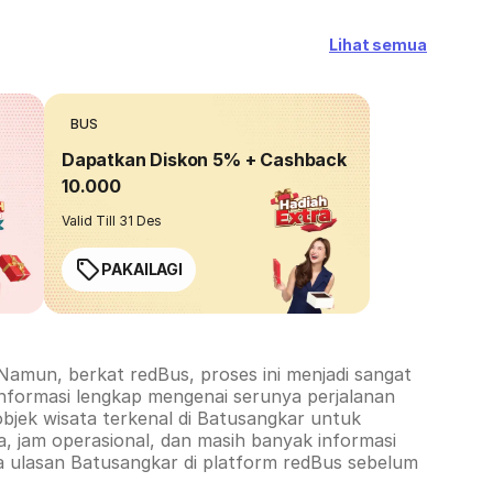
Lihat semua
BUS
Dapatkan Diskon 5% + Cashback
10.000
Valid Till 31 Des
PAKAILAGI
Namun, berkat redBus, proses ini menjadi sangat
informasi lengkap mengenai serunya perjalanan
objek wisata terkenal di
Batusangkar
untuk
, jam operasional, dan masih banyak informasi
a ulasan
Batusangkar
di platform redBus sebelum