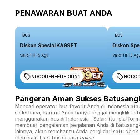
PENAWARAN BUAT ANDA
BUS
BUS
Diskon Spesial KA99ET
Diskon Spe
Valid Till 15 Agu
Valid Till 15 Ag
NOCODENEEDEDIDN1
NOCOD
Pangeran Aman Sukses Batusang
Mencari operator bus favorit Anda di Indonesia ata
sederhana, karena Anda hanya tinggal mengklik sat
menggunakan bus di
Indonesia
. Selain itu, platfo
membuat pengalaman perjalanan Anda di
Batusang
lainnya, akan membantu Anda pergi dari satu objek
memesan tiket bus secara
online
.