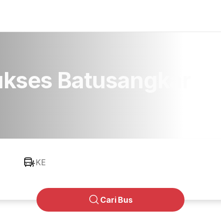
kses Batusangkar
KE
Cari Bus