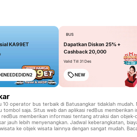
BUS
sial KA99ET
Dapatkan Diskon 25% +
Cashback 20,000
u
Valid Till 31 Des
ENEEDEDIDN2
NEW
kar
u 10 operator bus terbaik di
Batusangkar
tidaklah mudah. 
u tombol saja. Situs web dan aplikasi redBus memberikan 
rm redBus memberikan informasi tentang atraksi dan objek-
kar
jauh lebih menyenangkan. Jadwal keberangkatan, biaya
 wisata ke objek wisata lainnya dengan sangat mudah. Bac