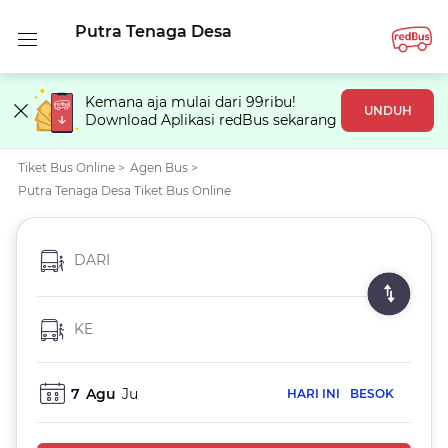
Putra Tenaga Desa
Kemana aja mulai dari 99ribu!
UNDUH
Download Aplikasi redBus sekarang
Tiket Bus Online
>
Agen Bus
>
Putra Tenaga Desa Tiket Bus Online
DARI
KE
7
Agu
Ju
HARI INI
BESOK