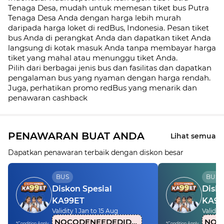
Tenaga Desa, mudah untuk memesan tiket bus Putra
Tenaga Desa Anda dengan harga lebih murah
daripada harga loket di redBus, Indonesia. Pesan tiket
bus Anda di perangkat Anda dan dapatkan tiket Anda
langsung di kotak masuk Anda tanpa membayar harga
tiket yang mahal atau menunggu tiket Anda.
Pilih dari berbagai jenis bus dan fasilitas dan dapatkan
pengalaman bus yang nyaman dengan harga rendah.
Juga, perhatikan promo redBus yang menarik dan
penawaran cashback
PENAWARAN BUAT ANDA
Lihat semua
Dapatkan penawaran terbaik dengan diskon besar
BUS
BUS
Diskon Spesial
Disko
KA99ET
KA99
Validity 1 Jan to 15 Aug
Validity
NOCODENEEDEDIDN1
*Condition Apply
*Condition Apply