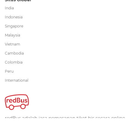
India
Indonesia
Singapore
Malaysia
Vietnam
Cambodia
Colombia
Peru
International
redBus adalah jasa pemesanan tiket bis secara online
terbesar di dunia. Telah dipercaya lebih dari 36 juta
pelanggan secara global. redBus menawarkan