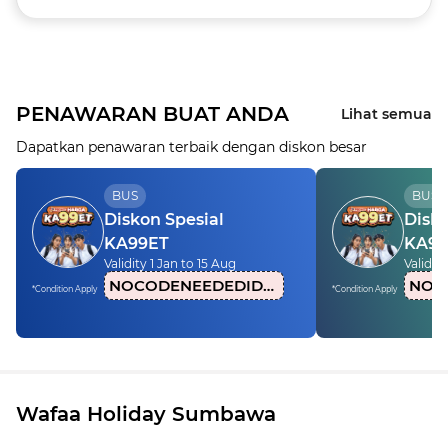
PENAWARAN BUAT ANDA
Lihat semua
Dapatkan penawaran terbaik dengan diskon besar
BUS
BUS
Diskon Spesial
Disko
KA99ET
KA99
Validity 1 Jan to 15 Aug
Validity
NOCODENEEDEDIDN1
*Condition Apply
*Condition Apply
Wafaa Holiday Sumbawa