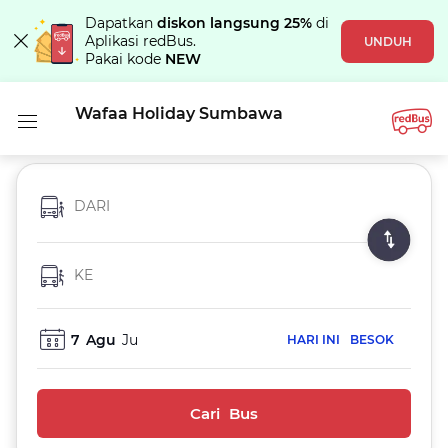
Dapatkan
diskon langsung 25%
di
Aplikasi redBus.
UNDUH
Pakai kode
NEW
Wafaa Holiday Sumbawa
DARI
KE
7
Agu
Ju
HARI INI
BESOK
Cari Bus