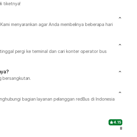
i tiketnya!
at. Kami menyarankan agar Anda membelinya beberapa hari
tinggal pergi ke terminal dan cari konter operator bus
aya?
ng bersangkutan.
enghubungi bagian layanan pelanggan redBus di Indonesia
4.15
8