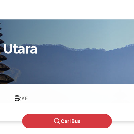
 Utara
KE
Cari Bus