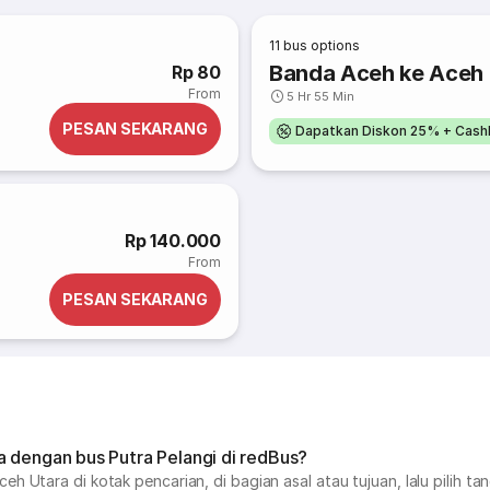
11
bus options
Banda Aceh ke Aceh 
Rp 80
From
5 Hr 55 Min
PESAN SEKARANG
Dapatkan Diskon 25% + Cash
Rp 140.000
From
PESAN SEKARANG
a dengan bus Putra Pelangi di redBus?
Utara di kotak pencarian, di bagian asal atau tujuan, lalu pilih tang