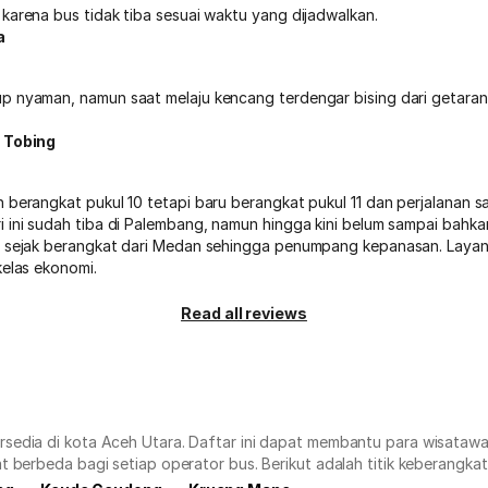
karena bus tidak tiba sesuai waktu yang dijadwalkan.
a
p nyaman, namun saat melaju kencang terdengar bising dari getaran
i Tobing
 berangkat pukul 10 tetapi baru berangkat pukul 11 dan perjalanan s
i ini sudah tiba di Palembang, namun hingga kini belum sampai bahka
i sejak berangkat dari Medan sehingga penumpang kepanasan. Layan
kelas ekonomi.
Read all reviews
edia di kota Aceh Utara. Daftar ini dapat membantu para wisatawan 
t berbeda bagi setiap operator bus. Berikut adalah titik keberangka