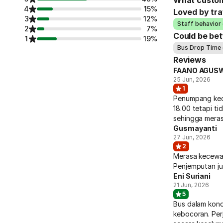
What custom
4
15%
Loved by tra
3
12%
Staff behavior 
2
7%
Could be bet
1
19%
Bus Drop Time 
Reviews
FAANO AGUS
25 Jun, 2026
1
Penumpang kece
18.00 tetapi t
sehingga mera
Gusmayanti
27 Jun, 2026
2
Merasa kecewa k
Penjemputan ju
Eni Suriani
21 Jun, 2026
5
Bus dalam kond
kebocoran. Per