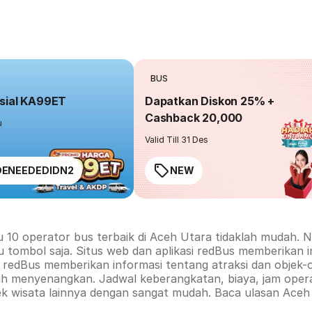
BUS
sial KA99ET
Dapatkan Diskon 25% +
Cashback 20,000
u
Valid Till 31 Des
ENEEDEDIDN2
NEW
u 10 operator bus terbaik di
Aceh Utara
tidaklah mudah. N
u tombol saja. Situs web dan aplikasi redBus memberikan 
rm redBus memberikan informasi tentang atraksi dan objek-
ih menyenangkan. Jadwal keberangkatan, biaya, jam opera
ek wisata lainnya dengan sangat mudah. Baca ulasan
Aceh