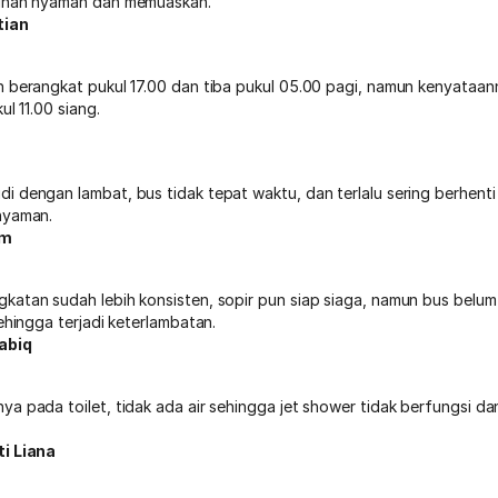
ruhan nyaman dan memuaskan.
tian
n berangkat pukul 17.00 dan tiba pukul 05.00 pagi, namun kenyataan
ul 11.00 siang.
i dengan lambat, bus tidak tepat waktu, dan terlalu sering berhenti
nyaman.
om
katan sudah lebih konsisten, sopir pun siap siaga, namun bus belum
sehingga terjadi keterlambatan.
abiq
ya pada toilet, tidak ada air sehingga jet shower tidak berfungsi
ti Liana