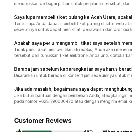
menunjukkan berbagai pilihan untuk perjalanan tersebut, dan A
Saya lupa membeli tiket pulang ke Aceh Utara, apak
Tentu saja. Anda dapat membeli tiket pulang di situs web at
sebelumnya untuk dapat menikmati penawaran dan promosi k
Apakah saya perlu mengambil tiket saya setelah memb
Tidak perlu. Saat membeli tiket di redBus, Anda akan menerima
tersebut dan tunjukkan tiket elektronik Anda untuk ditukarka
Berapa jam sebelum keberangkatan saya harus berada 
Disarankan untuk berada di konter 1 jam sebelumnya untuk me
Jika ada masalah, bagaimana saya dapat menghubungi
Jika butuh bantuan dengan pembelian Anda, atau jika ingin
pada nomor +6281290006420 atau dengan mengirim email k
Customer Reviews
5
48%