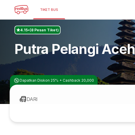
TIKET BUS
4.15
(8 Pesan Tiket)
Putra Pelangi Aceh
Dapatkan Diskon 25% + Cashback 20,000
DARI