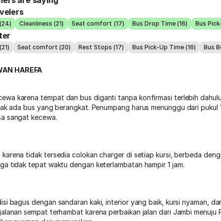
ers are saying
velers
(24)
Cleanliness (21)
Seat comfort (17)
Bus Drop Time (16)
Bus Pick
ter
(21)
Seat comfort (20)
Rest Stops (17)
Bus Pick-Up Time (16)
Bus B
WAN HAREFA
wa karena tempat dan bus diganti tanpa konfirmasi terlebih dahulu
idak ada bus yang berangkat. Penumpang harus menunggu dari pukul 1
sa sangat kecewa.
arena tidak tersedia colokan charger di setiap kursi, berbeda denga
ga tidak tepat waktu dengan keterlambatan hampir 1 jam.
isi bagus dengan sandaran kaki, interior yang baik, kursi nyaman, d
jalanan sempat terhambat karena perbaikan jalan dari Jambi menuju