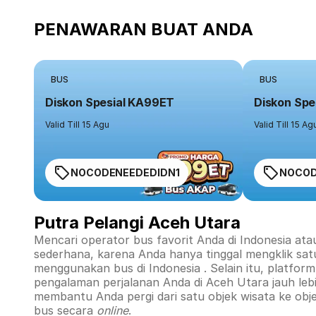
PENAWARAN BUAT ANDA
BUS
BUS
Diskon Spesial KA99ET
Diskon Spe
Valid Till 15 Agu
Valid Till 15 Ag
NOCODENEEDEDIDN1
NOCOD
Putra Pelangi Aceh Utara
Mencari operator bus favorit Anda di Indonesia ata
sederhana, karena Anda hanya tinggal mengklik sat
menggunakan bus di
Indonesia
. Selain itu, platfo
pengalaman perjalanan Anda di
Aceh Utara
jauh leb
membantu Anda pergi dari satu objek wisata ke obj
bus secara
online
.