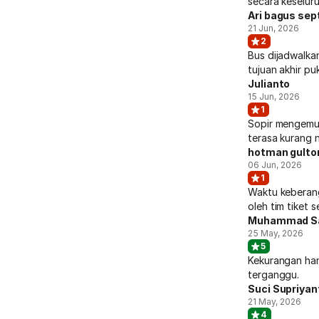
secara keselu
Ari bagus sep
21 Jun, 2026
2
Bus dijadwalka
tujuan akhir puk
Julianto
15 Jun, 2026
1
Sopir mengemud
terasa kurang 
hotman gult
06 Jun, 2026
1
Waktu keberang
oleh tim tiket 
Muhammad S
25 May, 2026
5
Kekurangan han
terganggu.
Suci Supriyan
21 May, 2026
4