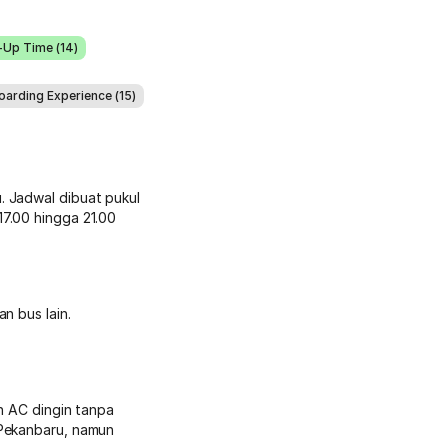
-Up Time (14)
oarding Experience (15)
. Jadwal dibuat pukul
7.00 hingga 21.00
n bus lain.
an AC dingin tanpa
 Pekanbaru, namun