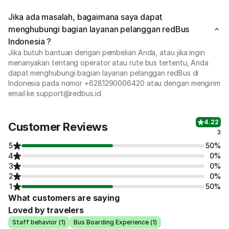
Jika ada masalah, bagaimana saya dapat
menghubungi bagian layanan pelanggan redBus
Indonesia ?
Jika butuh bantuan dengan pembelian Anda, atau jika ingin
menanyakan tentang operator atau rute bus tertentu, Anda
dapat menghubungi bagian layanan pelanggan redBus di
Indonesia pada nomor +6281290006420 atau dengan mengirim
email ke support@redbus.id
4.22
Customer Reviews
3
5
50%
4
0%
3
0%
2
0%
1
50%
What customers are saying
Loved by travelers
Staff behavior (1)
Bus Boarding Experience (1)