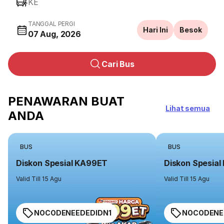
KE
TANGGAL PERGI
Hari Ini
Besok
07 Aug, 2026
Cari Bus
PENAWARAN BUAT
Lihat semua
ANDA
BUS
BUS
Diskon Spesial KA99ET
Diskon Spesia
Valid Till 15 Agu
Valid Till 15 Agu
NOCODENEEDEDIDN1
NOCODENE