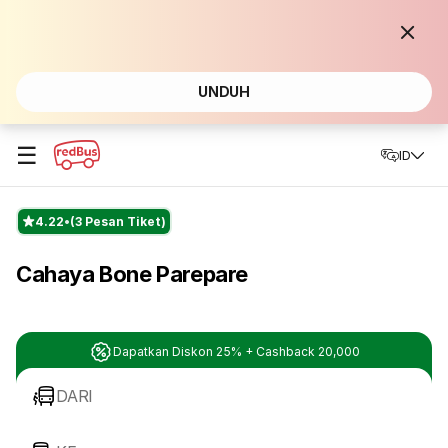
UNDUH
☰
ID
4.22
(3 Pesan Tiket)
Cahaya Bone Parepare
Dapatkan Diskon 25% + Cashback 20,000
DARI