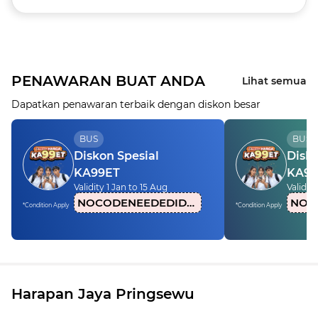
PENAWARAN BUAT ANDA
Lihat semua
Dapatkan penawaran terbaik dengan diskon besar
BUS
BUS
Diskon Spesial
Disko
KA99ET
KA99
Validity 1 Jan to 15 Aug
Validity
NOCODENEEDEDIDN1
*Condition Apply
*Condition Apply
Harapan Jaya Pringsewu