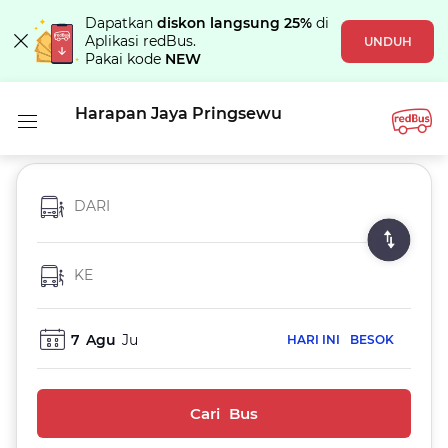
Dapatkan
diskon langsung 25%
di
Aplikasi redBus.
UNDUH
Pakai kode
NEW
Harapan Jaya Pringsewu
DARI
KE
7
Agu
Ju
HARI INI
BESOK
Cari Bus