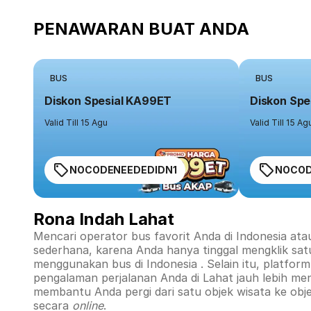
PENAWARAN BUAT ANDA
BUS
BUS
Diskon Spesial KA99ET
Diskon Spe
Valid Till 15 Agu
Valid Till 15 Ag
NOCODENEEDEDIDN1
NOCOD
Rona Indah Lahat
Mencari operator bus favorit Anda di Indonesia ata
sederhana, karena Anda hanya tinggal mengklik sat
menggunakan bus di
Indonesia
. Selain itu, platfo
pengalaman perjalanan Anda di
Lahat
jauh lebih me
membantu Anda pergi dari satu objek wisata ke obj
secara
online
.