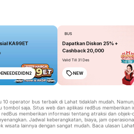
BUS
sial KA99ET
Dapatkan Diskon 25% +
Cashback 20,000
u
Valid Till 31 Des
ENEEDEDIDN2
NEW
u 10 operator bus terbaik di
Lahat
tidaklah mudah. Namun, 
u tombol saja. Situs web dan aplikasi redBus memberikan 
rm redBus memberikan informasi tentang atraksi dan objek-
nyenangkan. Jadwal keberangkatan, biaya, jam operasional
ek wisata lainnya dengan sangat mudah. Baca ulasan
Laha