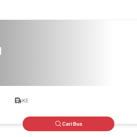
u
KE
Cari Bus