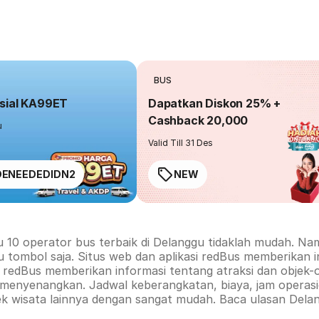
BUS
sial KA99ET
Dapatkan Diskon 25% +
Cashback 20,000
u
Valid Till 31 Des
ENEEDEDIDN2
NEW
u 10 operator bus terbaik di
Delanggu
tidaklah mudah. Nam
u tombol saja. Situs web dan aplikasi redBus memberikan 
rm redBus memberikan informasi tentang atraksi dan objek-
 menyenangkan. Jadwal keberangkatan, biaya, jam operasio
ek wisata lainnya dengan sangat mudah. Baca ulasan
Dela