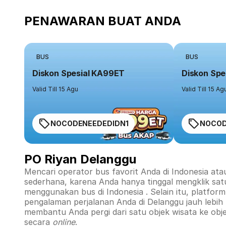
PENAWARAN BUAT ANDA
BUS
BUS
Diskon Spesial KA99ET
Diskon Spe
Valid Till 15 Agu
Valid Till 15 Ag
NOCODENEEDEDIDN1
NOCOD
PO Riyan Delanggu
Mencari operator bus favorit Anda di Indonesia ata
sederhana, karena Anda hanya tinggal mengklik sat
menggunakan bus di
Indonesia
. Selain itu, platfo
pengalaman perjalanan Anda di
Delanggu
jauh lebih
membantu Anda pergi dari satu objek wisata ke obj
secara
online
.