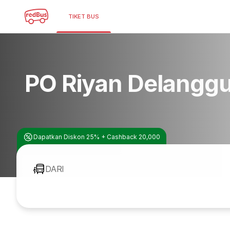
TIKET BUS
PO Riyan Delangg
Dapatkan Diskon 25% + Cashback 20,000
DARI