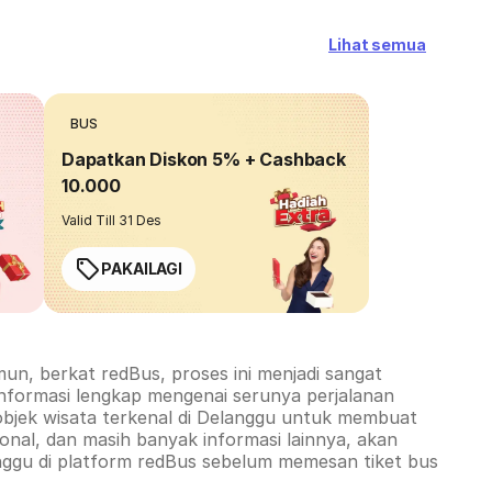
Lihat semua
BUS
Dapatkan Diskon 5% + Cashback
10.000
Valid Till 31 Des
PAKAILAGI
un, berkat redBus, proses ini menjadi sangat
informasi lengkap mengenai serunya perjalanan
objek wisata terkenal di
Delanggu
untuk membuat
nal, dan masih banyak informasi lainnya, akan
nggu
di platform redBus sebelum memesan tiket bus