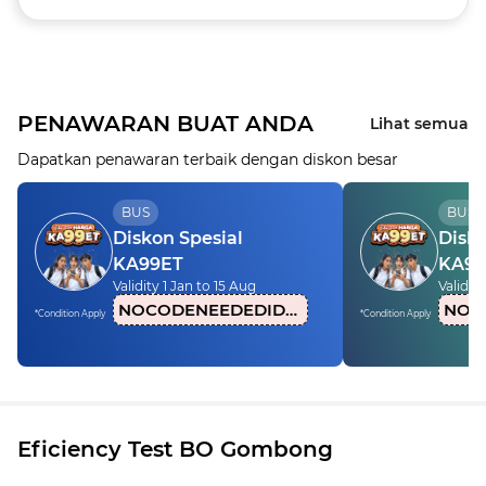
PENAWARAN BUAT ANDA
Lihat semua
Dapatkan penawaran terbaik dengan diskon besar
BUS
BUS
Diskon Spesial
Disko
KA99ET
KA99
Validity 1 Jan to 15 Aug
Validity
NOCODENEEDEDIDN1
*Condition Apply
*Condition Apply
Eficiency Test BO Gombong