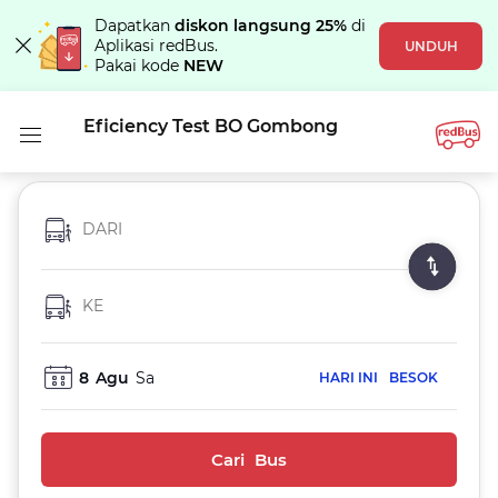
Dapatkan
diskon langsung 25%
di
Aplikasi redBus.
UNDUH
Pakai kode
NEW
Eficiency Test BO Gombong
DARI
KE
8
Agu
Sa
HARI INI
BESOK
Cari Bus