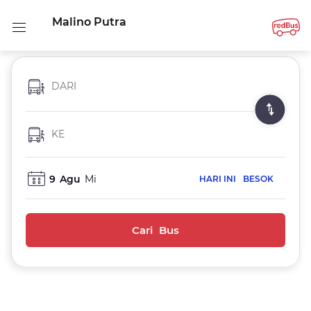
Malino Putra
DARI
KE
9
Agu
Mi
HARI INI
BESOK
Cari Bus