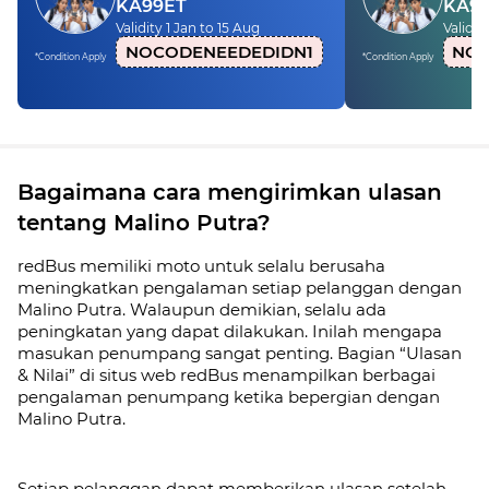
KA99ET
KA9
Validity 1 Jan to 15 Aug
Validit
NOCODENEEDEDIDN1
NOC
*Condition Apply
*Condition Apply
Bagaimana cara mengirimkan ulasan
tentang Malino Putra?
redBus memiliki moto untuk selalu berusaha
meningkatkan pengalaman setiap pelanggan dengan
Malino Putra. Walaupun demikian, selalu ada
peningkatan yang dapat dilakukan. Inilah mengapa
masukan penumpang sangat penting. Bagian “Ulasan
& Nilai” di situs web redBus menampilkan berbagai
pengalaman penumpang ketika bepergian dengan
Malino Putra.
Setiap pelanggan dapat memberikan ulasan setelah