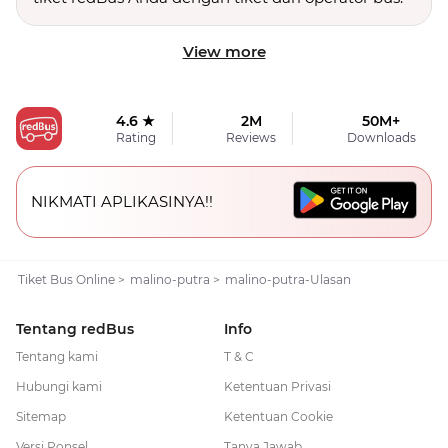
View more
4.6 ★
2M
50M+
Rating
Reviews
Downloads
NIKMATI APLIKASINYA!!
Tiket Bus Online
>
malino-putra
>
malino-putra-Ulasan
Tentang redBus
Info
Tentang kami
T & C
Hubungi kami
Ketentuan Privasi
Sitemap
Ketentuan Cookie
Versi Ponsel
Tanya Jawab